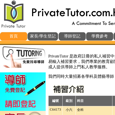
首頁
家長/學生登記
導師登記
學費參考
PrivateTutor 是政府註冊的
易輸入補習要求，我們專業的教育顧
成人提供導師上門私人教學服務。
我們同時大量招募各學科及體藝導師
編號
級別
科目
C64173
小六
全科