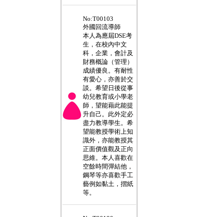
___________________
No:T00103
外國回流導師
本人為應屆DSE考
生，在校內中文
科，企業，會計及
財務概論（管理）
成績優良。有耐性
有愛心，亦善於交
談。希望日後從事
幼兒教育或小學老
師，望能藉此能提
升自己。此外定必
盡力教導學生。希
望能教授學術上知
識外，亦能教授其
正面價值觀及正向
思維。本人喜歡在
空餘時間彈結他，
鋼琴等亦喜歡手工
藝例如黏土，摺紙
等。
___________________