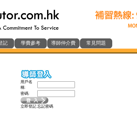
登記
學費參考
導師仲介費
常見問題
用戶名
稱:
密碼:
立即登記
忘記密碼