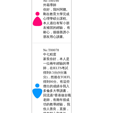
No:T00190
外藉導師
你好，我叫阿聰。
剛在教育大學完成
心理學碩士課程。
本人過往有幫小朋
友補習的經驗， 有
耐心，循循善誘小
朋友用心讀書。
___________________
No:T00078
中七程度
家長你好，本人是
一位兩年經驗的導
師，在IELTS考試
得到8.5分(9分滿
分)，然後在TOEFL
得到90分。有這些
傑出的成績令我入
多倫多大學讀書，
回流過?香港做全職
老師，有兩年很成
功的教導經驗， 我
份人善良，直接，