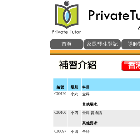
首頁
家長/學生登記
導師
編號
級別
科目
C00120
小六
全科
其他要求:
C00100
小四
全科 普通話
其他要求:
C00097
小四
全科