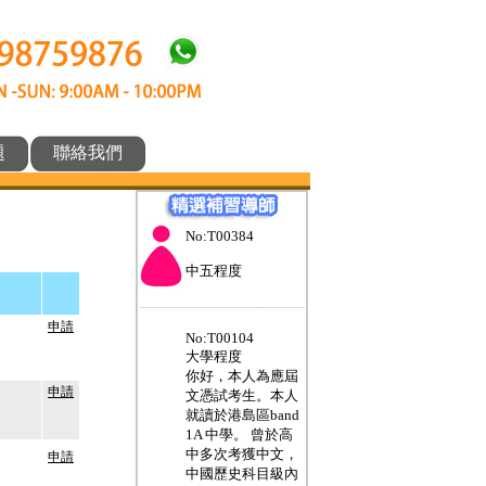
題
聯絡我們
No:T00384
中五程度
___________________
申請
No:T00104
大學程度
你好，本人為應屆
申請
文憑試考生。本人
就讀於港島區band
1A 中學。 曾於高
中多次考獲中文，
申請
中國歷史科目級內